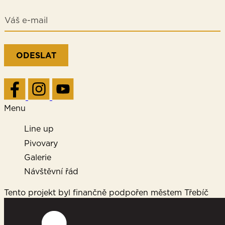
*
E
E
-
-
m
m
a
a
i
i
ODESLAT
l
l
*
E
-
m
a
Menu
i
l
Line up
Pivovary
Galerie
Návštěvní řád
Tento projekt byl finančně podpořen městem Třebíč