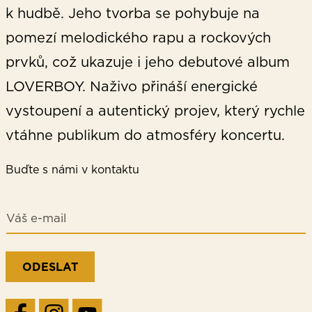
k hudbě. Jeho tvorba se pohybuje na
pomezí melodického rapu a rockových
prvků, což ukazuje i jeho debutové album
LOVERBOY. Naživo přináší energické
vystoupení a autentický projev, který rychle
vtáhne publikum do atmosféry koncertu.
Buďte s námi v kontaktu
E
E
-
-
m
m
a
a
i
i
l
ODESLAT
l
E
*
-
m