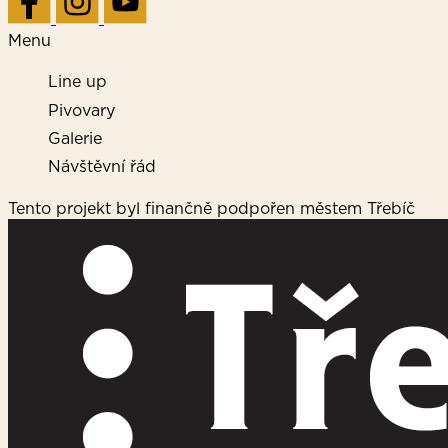
a
i
Menu
l
E
Line up
-
m
Pivovary
a
Galerie
i
l
Návštěvní řád
Tento projekt byl finančně podpořen městem Třebíč